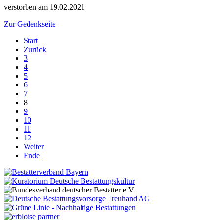
verstorben am 19.02.2021
Zur Gedenkseite
Start
Zurück
3
4
5
6
7
8
9
10
11
12
Weiter
Ende